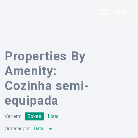
MENU
Properties By
Amenity:
Cozinha semi-
equipada
Ver em:
Boxes
Lista
Ordenar por:
Data